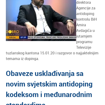
direktora
Agencije za
antidoping
kontrolu BiH
Amira
Avdagića u
jutarnjem
programu
Televizije
tuzlanskog kantona 15.01.20 i razgovor o najjaktelnijim
temama iz dopinga.
Obaveze usklađivanja sa
novim svjetskim antidoping
kodeksom i međunarodnim
standardima