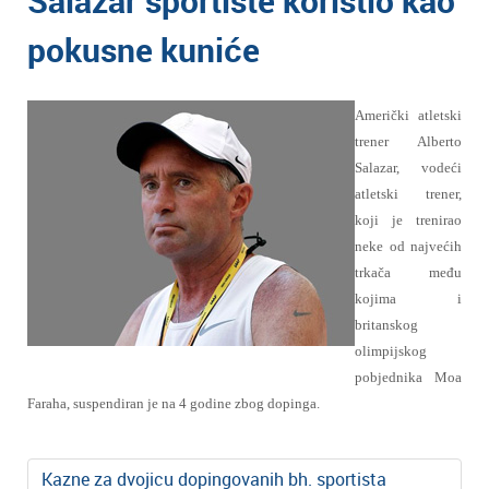
Salazar sportiste koristio kao
pokusne kuniće
Američki atletski
trener Alberto
Salazar, vodeći
atletski trener,
koji je trenirao
neke od najvećih
trkača među
kojima i
britanskog
olimpijskog
pobjednika Moa
Faraha, suspendiran je na 4 godine zbog dopinga.
Kazne za dvojicu dopingovanih bh. sportista