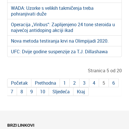
WADA: Uzorke s velikih takmičenja treba
pohranjivati duže
Operacija „Viribus“: Zaplijenjeno 24 tone steroida u
najvećoj antidoping akciji ikad
Nova metoda testiranja krvi na Olimpijadi 2020.
UFC: Dvije godine suspenzije za T.J. Dillashawa
Stranica 5 od 20
Početak
Prethodna
1
2
3
4
5
6
7
8
9
10
Sljedeća
Kraj
BRZI LINKOVI