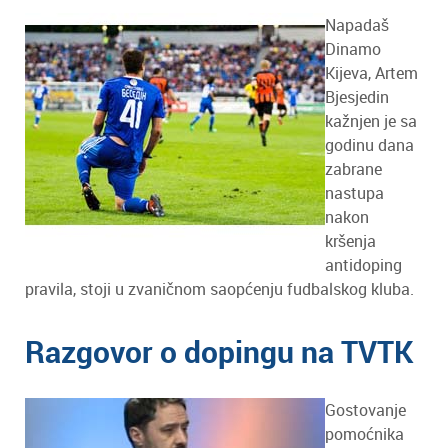
Napadaš
Dinamo
Kijeva, Artem
Bjesjedin
kažnjen je sa
godinu dana
zabrane
nastupa
nakon
kršenja
antidoping
pravila, stoji u zvaničnom saopćenju fudbalskog kluba.
Razgovor o dopingu na TVTK
Gostovanje
pomoćnika