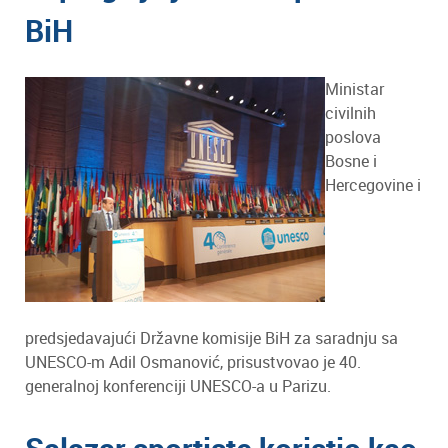
BiH
Ministar
civilnih
poslova
Bosne i
Hercegovine i
predsjedavajući Državne komisije BiH za saradnju sa
UNESCO-m Adil Osmanović, prisustvovao je 40.
generalnoj konferenciji UNESCO-a u Parizu.