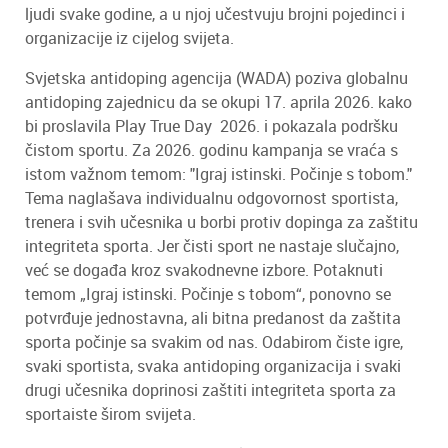
ljudi svake godine, a u njoj učestvuju brojni pojedinci i
organizacije iz cijelog svijeta.
Svjetska antidoping agencija (WADA) poziva globalnu
antidoping zajednicu da se okupi 17. aprila 2026. kako
bi proslavila Play True Day 2026. i pokazala podršku
čistom sportu. Za 2026. godinu kampanja se vraća s
istom važnom temom: "Igraj istinski. Počinje s tobom."
Tema naglašava individualnu odgovornost sportista,
trenera i svih učesnika u borbi protiv dopinga za zaštitu
integriteta sporta. Jer čisti sport ne nastaje slučajno,
već se događa kroz svakodnevne izbore. Potaknuti
temom „Igraj istinski. Počinje s tobom“, ponovno se
potvrđuje jednostavna, ali bitna predanost da zaštita
sporta počinje sa svakim od nas. Odabirom čiste igre,
svaki sportista, svaka antidoping organizacija i svaki
drugi učesnika doprinosi zaštiti integriteta sporta za
sportaiste širom svijeta.