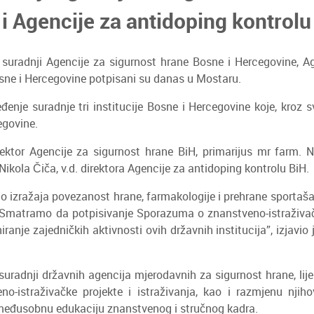
i Agencije za antidoping kontrolu
 suradnji Agencije za sigurnost hrane Bosne i Hercegovine, Ag
osne i Hercegovine potpisani su danas u Mostaru.
je suradnje tri institucije Bosne i Hercegovine koje, kroz svo
egovine.
rektor Agencije za sigurnost hrane BiH, primarijus mr farm. Na
ikola Čiča, v.d. direktora Agencije za antidoping kontrolu BiH.
do izražaja povezanost hrane, farmakologije i prehrane sportaš
 Smatramo da potpisivanje Sporazuma o znanstveno-istraživačko
ranje zajedničkih aktivnosti ovih državnih institucija”, izjavi
suradnji državnih agencija mjerodavnih za sigurnost hrane, lije
o-istraživačke projekte i istraživanja, kao i razmjenu njiho
e međusobnu edukaciju znanstvenog i stručnog kadra.