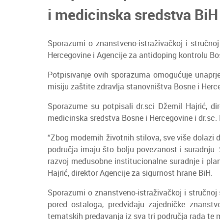
i medicinska sredstva BiH 
Sporazumi o znanstveno-istraživačkoj i stručnoj
Hercegovine i Agencije za antidoping kontrolu B
Potpisivanje ovih sporazuma omogućuje unaprjeđen
misiju zaštite zdravlja stanovništva Bosne i Herc
Sporazume su potpisali dr.sci Džemil Hajrić, di
medicinska sredstva Bosne i Hercegovine i dr.sc. N
“Zbog modernih životnih stilova, sve više dolazi 
područja imaju što bolju povezanost i suradnju.
razvoj međusobne institucionalne suradnje i plani
Hajrić, direktor Agencije za sigurnost hrane BiH.
Sporazumi o znanstveno-istraživačkoj i stručnoj 
pored ostaloga, predviđaju zajedničke znanstven
tematskih predavanja iz sva tri područja rada t