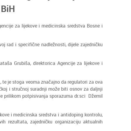
 BiH
encije za lijekove i medicinska sredstva Bosne i
j rad i specifične nadležnosti, dijele zajedničku
taša Grubiša, direktorica Agencije za lijekove i
a, te je stoga veoma značajno da regulatori za ova
j i stručnoj suradnji može biti osnov za daljnji
o je prilikom potpisivanja sporazuma dr.sci Džemil
kove i medicinska sredstva i antidoping kontrolu,
vih rezultata, zajedničku organizaciju aktualnih