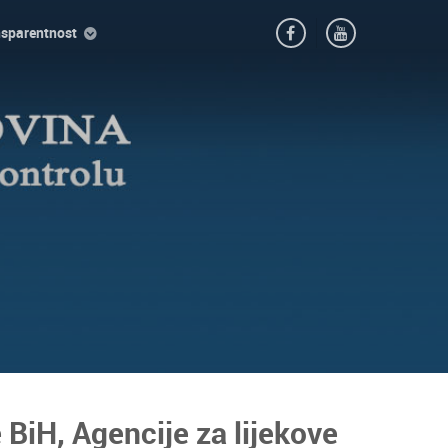
nsparentnost
BiH, Agencije za lijekove