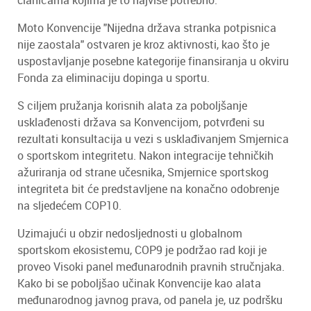
članicama kojima je to najviše potrebno.
Moto Konvencije "Nijedna država stranka potpisnica
nije zaostala" ostvaren je kroz aktivnosti, kao što je
uspostavljanje posebne kategorije finansiranja u okviru
Fonda za eliminaciju dopinga u sportu.
S ciljem pružanja korisnih alata za poboljšanje
usklađenosti država sa Konvencijom, potvrđeni su
rezultati konsultacija u vezi s usklađivanjem Smjernica
o sportskom integritetu. Nakon integracije tehničkih
ažuriranja od strane učesnika, Smjernice sportskog
integriteta bit će predstavljene na konačno odobrenje
na sljedećem COP10.
Uzimajući u obzir nedosljednosti u globalnom
sportskom ekosistemu, COP9 je podržao rad koji je
proveo Visoki panel međunarodnih pravnih stručnjaka.
Kako bi se poboljšao učinak Konvencije kao alata
međunarodnog javnog prava, od panela je, uz podršku