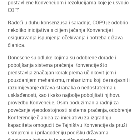
postavljene Konvencijom i rezolucijama koje je usvojio
COP.”
Radeći u duhu konsenzusa i saradnje, COP9 je odobrio
nekoliko inicijativa s ciljem jačanja Konvencije i
osiguravanja ispunjenja očekivanja i potreba država
članica.
Donesene su odluke kojima su odobrene dorade i
poboljšanja sistema praćenja Konvencije što
predstavlja značajan korak prema učinkovitijem i
pouzdanijem mehanizmu, mehanizmu koji će razjasniti
razumijevanje država stranaka o nedostatcima u
usklađenosti, kao i kako najbolje poboljšati njihovu
provedbu Konvencije. Osim poduzimanja radnji za
povećanje vjerodostojnosti sistema praćenja, odobrenje
Konferencije članica za inicijativu za izgradnju
kapaciteta omogućit će Tajništvu Konvencije da pruži
usmjereniju i prilagođeniju podršku državama