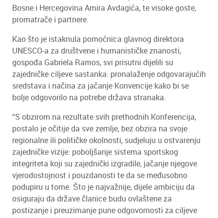
Bosne i Hercegovina Amira Avdagića, te visoke goste,
promatrače i partnere.
Kao što je istaknula pomoćnica glavnog direktora
UNESCO-a za društvene i humanističke znanosti,
gospođa Gabriela Ramos, svi prisutni dijelili su
zajedničke ciljeve sastanka: pronalaženje odgovarajućih
sredstava i načina za jačanje Konvencije kako bi se
bolje odgovorilo na potrebe država stranaka.
“S obzirom na rezultate svih prethodnih Konferencija,
postalo je očitije da sve zemlje, bez obzira na svoje
regionalne ili političke okolnosti, sudjeluju u ostvarenju
zajedničke vizije: poboljšanje sistema sportskog
integriteta koji su zajednički izgradile, jačanje njegove
vjerodostojnost i pouzdanosti te da se međusobno
podupiru u tome. Što je najvažnije, dijele ambiciju da
osiguraju da države članice budu ovlaštene za
postizanje i preuzimanje pune odgovornosti za ciljeve