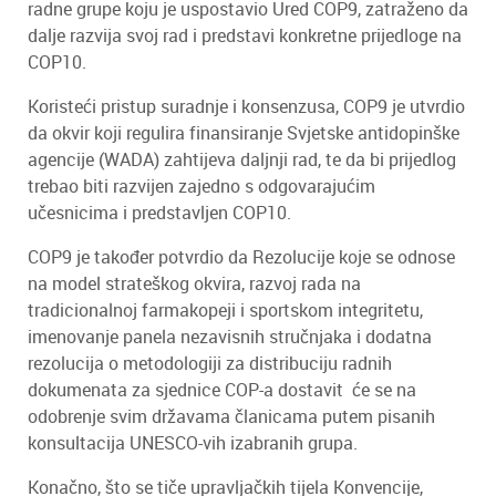
radne grupe koju je uspostavio Ured COP9, zatraženo da
dalje razvija svoj rad i predstavi konkretne prijedloge na
COP10.
Koristeći pristup suradnje i konsenzusa, COP9 je utvrdio
da okvir koji regulira finansiranje Svjetske antidopinške
agencije (WADA) zahtijeva daljnji rad, te da bi prijedlog
trebao biti razvijen zajedno s odgovarajućim
učesnicima i predstavljen COP10.
COP9 je također potvrdio da Rezolucije koje se odnose
na model strateškog okvira, razvoj rada na
tradicionalnoj farmakopeji i sportskom integritetu,
imenovanje panela nezavisnih stručnjaka i dodatna
rezolucija o metodologiji za distribuciju radnih
dokumenata za sjednice COP-a dostavit će se na
odobrenje svim državama članicama putem pisanih
konsultacija UNESCO-vih izabranih grupa.
Konačno, što se tiče upravljačkih tijela Konvencije,