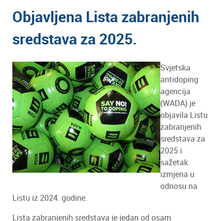
Objavljena Lista zabranjenih
sredstava za 2025.
Svjetska
antidoping
agencija
(WADA) je
objavila Listu
zabranjenih
sredstava za
2025 i
sažetak
izmjena u
odnosu na
Listu iz 2024. godine.
Lista zabranjenih sredstava je jedan od osam