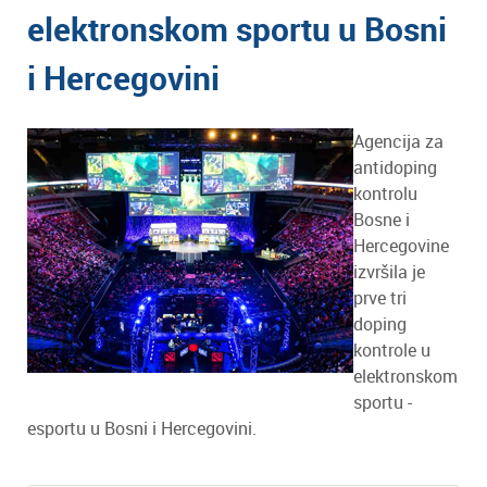
elektronskom sportu u Bosni
i Hercegovini
Agencija za
antidoping
kontrolu
Bosne i
Hercegovine
izvršila je
prve tri
doping
kontrole u
elektronskom
sportu -
esportu u Bosni i Hercegovini.