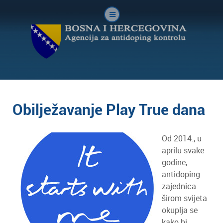
Obilježavanje Play True dana
Od 2014., u
aprilu svake
godine,
antidoping
zajednica
širom svijeta
okuplja se
kako bi