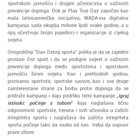
sportskom javnošću i drugim učesnicima o važnosti
prevencije dopinga. Dok je Play True Day započeo kao
mala latinoamerička inicijativa, WADA-ina digitalna
kampanja sada okuplja milione ljudi svake godine, a u
njoj učestvuju brojni pojedinci i organizacije iz cijelog
svijeta.
Ovogodišnji “Dan čistog sporta” prilika je da se zajedno
proslavi čist sport i da se podigne svijest o važnosti
prevencije dopinga među sportistima i sportskom
javnošću širom svijeta. Kao i prethodnih godina,
pozivamo sportiste, sportske saveze, kao i sve druge
zainteresirane strane za borbu protiv dopinga da se
pridruže kampanji i daju podršku temi kampanje
„
Igraj
istinski: počinje s tobom
“
koja naglašava ličnu
odgovornost sportiste, trenera i svih učesnika u zaštiti
integriteta sporta i naglašava da zaštita integriteta
sporta počinje tako da svako od nas treba da napravi
prave izbore.