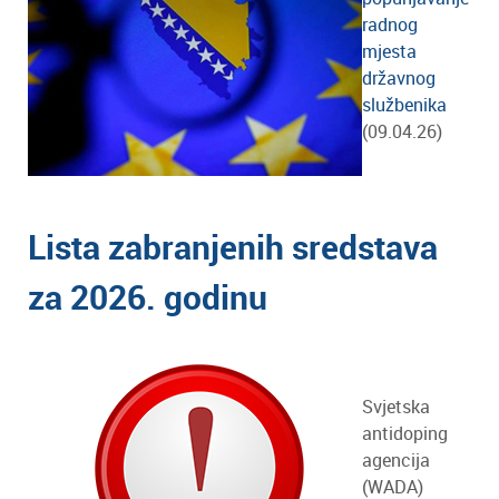
radnog
mjesta
državnog
službenika
(09.04.26)
Lista zabranjenih sredstava
za 2026. godinu
Svjetska
antidoping
agencija
(WADA)