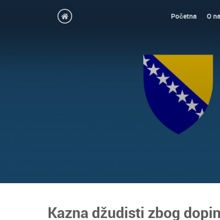
Početna
O n
Kazna džudisti zbog dopi