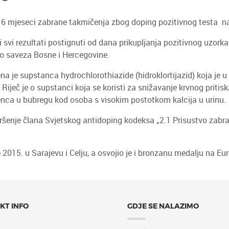
a 6 mjeseci zabrane takmičenja zbog doping pozitivnog testa n
svi rezultati postignuti od dana prikupljanja pozitivnog uzork
do saveza Bosne i Hercegovine.
na je supstanca hydrochlorothiazide (hidroklortijazid) koja je u
Riječ je o supstanci koja se koristi za snižavanje krvnog pritiska
enca u bubregu kod osoba s visokim postotkom kalcija u urinu.
enje člana Svjetskog antidoping kodeksa „2.1 Prisustvo zabranj
 2015. u Sarajevu i Celju, a osvojio je i bronzanu medalju na 
KT INFO
GDJE SE NALAZIMO