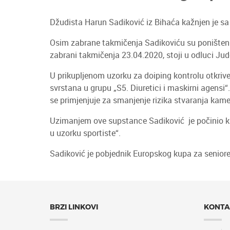
Džudista Harun Sadiković iz Bihaća kažnjen je s
Osim zabrane takmičenja Sadikoviću su poništeni 
zabrani takmičenja 23.04.2020, stoji u odluci Ju
U prikupljenom uzorku za doiping kontrolu otkrive
svrstana u grupu „S5. Diuretici i maskirni agensi“. 
se primjenjuje za smanjenje rizika stvaranja kam
Uzimanjem ove supstance Sadiković je počinio krš
u uzorku sportiste“.
Sadiković je pobjednik Europskog kupa za seniore
BRZI LINKOVI
KONTA